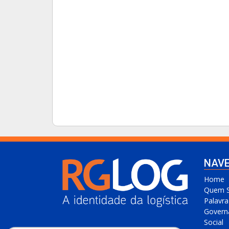
NAV
Home
Quem 
Palavr
Govern
Social