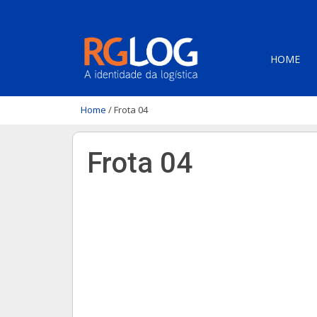
HOME
Home
/
Frota 04
Frota 04