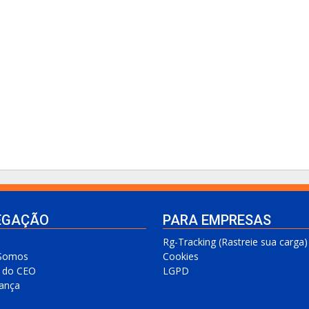
EGAÇÃO
PARA EMPRESAS
Rg-Tracking (Rastreie sua carga)
Somos
Cookies
a do CEO
LGPD
ança