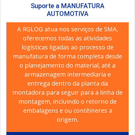
Suporte a MANUFATURA
AUTOMOTIVA
A RGLOG atua nos serviços de SMA,
oferecemos todas as atividades
logísticas ligadas ao processo de
manufatura de forma completa desde
o planejamento do material, até a
armazenagem intermediaria e
entrega dentro da planta da
montadora para seguir para a linha de
montagem, incluindo o retorno de
embalagens e ou contêineres a
origem.