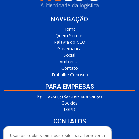
NAVEGAÇÃO
Home
Quem Somos
Palavra do CEO
Governança
Social
Ambiental
Contato
Trabalhe Conosco
PARA EMPRESAS
Rg-Tracking (Rastreie sua carga)
Cookies
LGPD
CONTATOS
RG Barueri/SP
(11) 3509-7700 / (11) 3509-4650
Usamos cookies em nosso site para fornecer a
RG Cubatão/SP
(13) 3365-2020